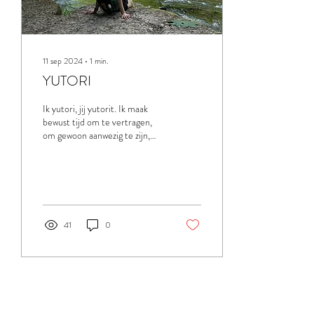
11 sep 2024
∙
1
min.
YUTORI
Ik yutori, jij yutorit. Ik maak
bewust tijd om te vertragen,
om gewoon aanwezig te zijn,
om te genieten en om te
waarderen wat ik...
41
0