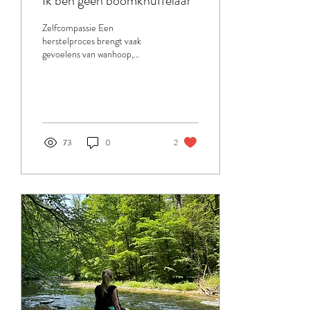
Ik ben geen boomknuffelaar
Zelfcompassie Een
herstelproces brengt vaak
gevoelens van wanhoop,
uitzichtloosheid en angst met
zich mee. Soms kan je het
gevoel hebben...
73
0
2